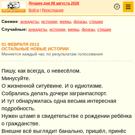
Лучшее дня 08 августа 2026
Войти
|
Регистрация
Свежие
:
анекдоты
,
истории
,
мемы
,
фразы
,
стишки
Случайные:
анекдоты
,
истории
,
мемы
,
фразы
,
стишки
01 ФЕВРАЛЯ 2013
ОСТАЛЬНЫЕ НОВЫЕ ИСТОРИИ
Меняется каждый час по результатам голосования
Пишу, как всегда, о невесёлом.
Минусуйте.
О жизненной ситуёвине. И о идиотизме.
Собрались делать дочери загранпаспорт.
И тут обнаружилась одна весьма интересная
подробность.
Нужен штамп в свидетельстве о рождении ребёнка
о гражданстве.
Внешне всё выглядит банально, пришёл, принёс