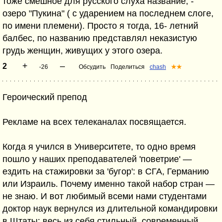
тоже смешное для русского слуха название, -
озеро "Пукина" ( с ударением на последнем слоге,
по имени племени). Просто я тогда, 16- летний
балбес, по названию представлял неказистую
грудь женщин, живущих у этого озера.
+
–
2
-26
Обсудить
Поделиться
chash
★★
Героический препод
Рекламе на всех телеканалах посвящается.
Когда я учился в Университете, то одно время
пошло у наших преподавателей 'поветрие' —
ездить на стажировки за 'бугор': в СГА, Германию
или Израиль. Почему именно такой набор стран —
не знаю. И вот любимый всеми нами студентами
доктор наук вернулся из длительной командировки
в Штаты: весь из себя стильный, современный.