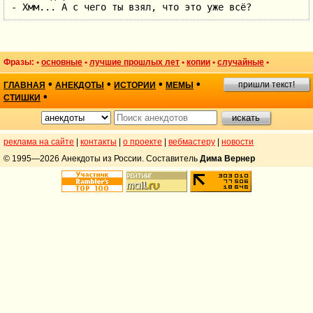
- Хмм... А с чего ты взял, что это уже всё?
Фразы: •
основные
•
лучшие прошлых лет
•
копии
•
случайные
•
•
•
•
•
пришли текст!
ГЛАВНАЯ
АНЕКДОТЫ
ИСТОРИИ
МЕМЫ
•
СТИШКИ
реклама на сайте
|
контакты
|
о проекте
|
вебмастеру
|
новости
© 1995—2026 Анекдоты из России. Составитель
Дима Вернер