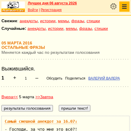
Лучшее дня 06 августа 2026
Войти
|
Регистрация
Свежие
:
анекдоты
,
истории
,
мемы
,
фразы
,
стишки
Случайные:
анекдоты
,
истории
,
мемы
,
фразы
,
стишки
05 МАРТА 2016
ОСТАЛЬНЫЕ ФРАЗЫ
Меняется каждый час по результатам голосования
Выжившийся.
+
–
1
1
Обсудить
Поделиться
ВАЛЕРИЙ ВАЛЕРА
Вчера<<
5 марта
>>Завтра
Самый смешной анекдот за 16.07:
- Господи, за что мне это всё?!