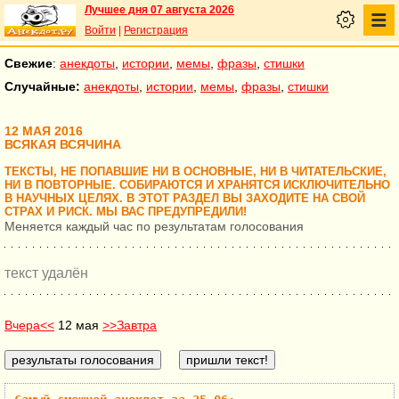
Лучшее дня 07 августа 2026
Войти
|
Регистрация
Свежие
:
анекдоты
,
истории
,
мемы
,
фразы
,
стишки
Случайные:
анекдоты
,
истории
,
мемы
,
фразы
,
стишки
12 МАЯ 2016
ВСЯКАЯ ВСЯЧИНА
ТЕКСТЫ, НЕ ПОПАВШИЕ НИ В ОСНОВНЫЕ, НИ В ЧИТАТЕЛЬСКИЕ,
НИ В ПОВТОРНЫЕ. СОБИРАЮТСЯ И ХРАНЯТСЯ ИСКЛЮЧИТЕЛЬНО
В НАУЧНЫХ ЦЕЛЯХ. В ЭТОТ РАЗДЕЛ ВЫ ЗАХОДИТЕ НА СВОЙ
СТРАХ И РИСК. МЫ ВАС ПРЕДУПРЕДИЛИ!
Меняется каждый час по результатам голосования
текст удалён
Вчера<<
12 мая
>>Завтра