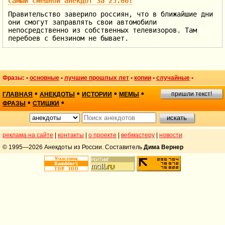
Самый смешной анекдот за 25.06:
Правительство заверило россиян, что в ближайшие дни
они смогут заправлять свои автомобили
непосредственно из собственных телевизоров. Там
перебоев с бензином не бывает.
Фразы: •
основные
•
лучшие прошлых лет
•
копии
•
случайные
•
•
•
•
•
пришли текст!
ГЛАВНАЯ
АНЕКДОТЫ
ИСТОРИИ
МЕМЫ
•
•
ФРАЗЫ
СТИШКИ
реклама на сайте
|
контакты
|
о проекте
|
вебмастеру
|
новости
© 1995—2026 Анекдоты из России. Составитель
Дима Вернер