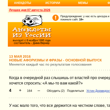
АНЕКДОТЫ
ИСТОРИИ
МЕМЫ
Ф
Лучшее дня 07 августа 2026
Предупреждение: у нас есть цензура и
покиньте сайт.
18+
13 МАЯ 2016
НОВЫЕ АФОРИЗМЫ И ФРАЗЫ - ОСНОВНОЙ ВЫПУСК
Меняется каждый час по результатам голосования
Когда в очередной раз слышишь от властей про очере
хочется спросить: «А мы-то вам какой?»
+
–
4
164
Обсудить (2)
Поделиться
Устин Дормидон
У нас мало того, что все держится на честном слове, т