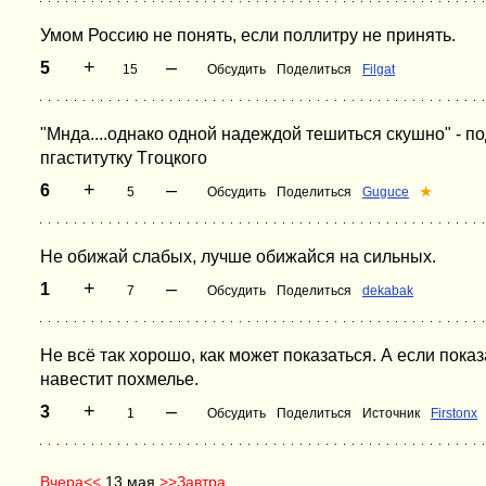
Умом Россию не понять, если поллитру не принять.
+
–
5
15
Обсудить
Поделиться
Filgat
"Мнда....однако одной надеждой тешиться скушно" - 
пгаститутку Тгоцкого
+
–
6
5
Обсудить
Поделиться
Guguce
★
Не обижай слабых, лучше обижайся на сильных.
+
–
1
7
Обсудить
Поделиться
dekabak
Не всё так хорошо, как может показаться. А если показ
навестит похмелье.
+
–
3
1
Обсудить
Поделиться
Источник
Firstonx
Вчера<<
13 мая
>>Завтра