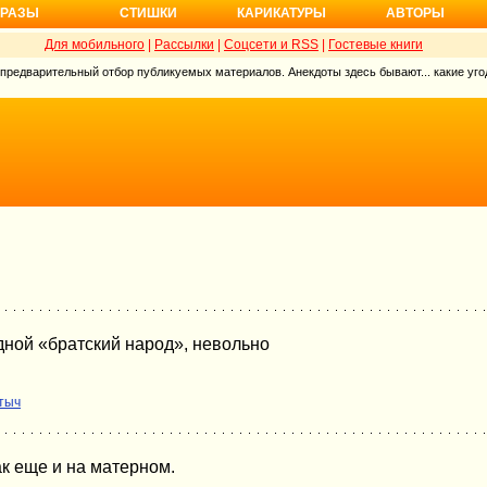
РАЗЫ
СТИШКИ
КАРИКАТУРЫ
АВТОРЫ
Для мобильного
|
Рассылки
|
Соцсети и RSS
|
Гостевые книги
 предварительный отбор публикуемых материалов. Анекдоты здесь бывают... какие угод
дной «братский народ», невольно
тыч
ак еще и на матерном.