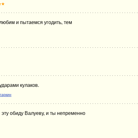
★★
любим и пытаемся угодить, тем
ударами кулаков.
таркин
й эту обиду Валуеву, и ты непременно