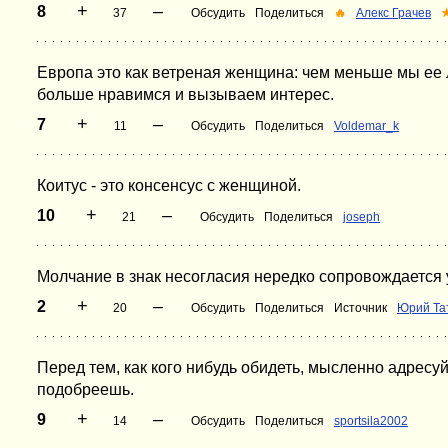
+
–
8
37
Обсудить
Поделиться
🔥
Алекс Грачев
Европа это как ветреная женщина: чем меньше мы ее 
больше нравимся и вызываем интерес.
+
–
7
11
Обсудить
Поделиться
Voldemar_k
Коитус - это консенсус с женщиной.
+
–
10
21
Обсудить
Поделиться
joseph
Молчание в знак несогласия нередко сопровождается 
+
–
2
20
Обсудить
Поделиться
Источник
Юрий Та
Перед тем, как кого нибудь обидеть, мысленно адресу
подобреешь.
+
–
9
14
Обсудить
Поделиться
sportsila2002