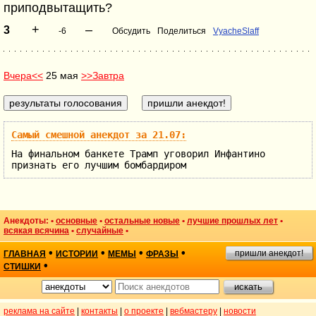
приподвытащить?
+
–
3
-6
Обсудить
Поделиться
VyacheSlaff
Вчера<<
25 мая
>>Завтра
Самый смешной анекдот за 21.07:
На финальном банкете Трамп уговорил Инфантино
признать его лучшим бомбардиром
Анекдоты: •
основные
•
остальные новые
•
лучшие прошлых лет
•
всякая всячина
•
случайные
•
•
•
•
•
пришли анекдот!
ГЛАВНАЯ
ИСТОРИИ
МЕМЫ
ФРАЗЫ
•
СТИШКИ
реклама на сайте
|
контакты
|
о проекте
|
вебмастеру
|
новости