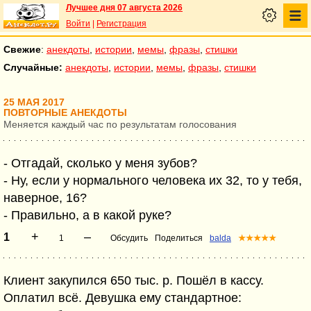
Лучшее дня 07 августа 2026
Войти
|
Регистрация
Свежие
:
анекдоты
,
истории
,
мемы
,
фразы
,
стишки
Случайные:
анекдоты
,
истории
,
мемы
,
фразы
,
стишки
25 МАЯ 2017
ПОВТОРНЫЕ АНЕКДОТЫ
Меняется каждый час по результатам голосования
- Отгадай, сколько у меня зубов?
- Ну, если у нормального человека их 32, то у тебя,
наверное, 16?
- Правильно, а в какой руке?
+
–
1
1
Обсудить
Поделиться
balda
★★★★★
Клиент закупился 650 тыс. р. Пошёл в кассу.
Оплатил всё. Девушка ему стандартное: