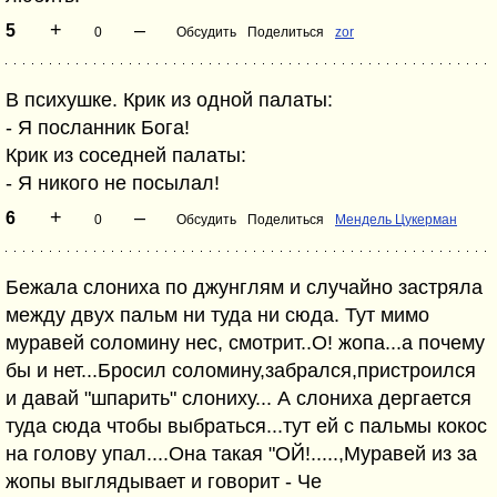
+
–
5
0
Обсудить
Поделиться
zor
В психушке. Крик из одной палаты:
- Я посланник Бога!
Крик из соседней палаты:
- Я никого не посылал!
+
–
6
0
Обсудить
Поделиться
Мендель Цукерман
Бежала слониха по джунглям и случайно застряла
между двух пальм ни туда ни сюда. Тут мимо
муравей соломину нес, смотрит..О! жопа...а почему
бы и нет...Бросил соломину,забрался,пристроился
и давай "шпарить" слониху... А слониха дергается
туда сюда чтобы выбраться...тут ей с пальмы кокос
на голову упал....Она такая "ОЙ!.....,Муравей из за
жопы выглядывает и говорит - Че