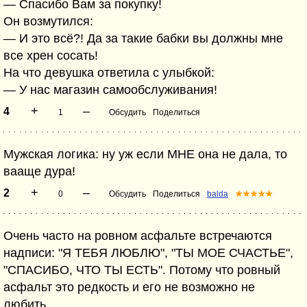
— Спасибо Вам за покупку!
Он возмутился:
— И это всё?! Да за такие бабки вы должны мне
все хрен сосать!
На что девушка ответила с улыбкой:
— У нас магазин самообслуживания!
+
–
4
1
Обсудить
Поделиться
Мужская логика: ну уж если МНЕ она не дала, то
вааще дура!
+
–
2
0
Обсудить
Поделиться
balda
★★★★★
Очень часто на ровном асфальте встречаются
надписи: "Я ТЕБЯ ЛЮБЛЮ", "ТЫ МОЕ СЧАСТЬЕ",
"СПАСИБО, ЧТО ТЫ ЕСТЬ". Потому что ровный
асфальт это редкость и его не возможно не
любить.