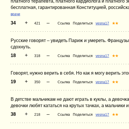
платного терапевта, платного кардиолога и платного 
бесплатная, гарантированная Конституцией, российск
врачи
+
–
34
421
Ссылка
Поделиться
vesna17
★★
Русские говорят – увидеть Париж и умереть. Французы
сдохнуть.
+
–
18
318
Ссылка
Поделиться
vesna17
★★
Говорят, нужно верить в себя. Но как я могу верить э
+
–
19
350
Ссылка
Поделиться
vesna17
★★
В детстве мальчикам не дают играть в куклы, а девоч
девочки любят кататься на крутых тачках, а мальчики 
+
–
38
218
Ссылка
Поделиться
vesna17
★★