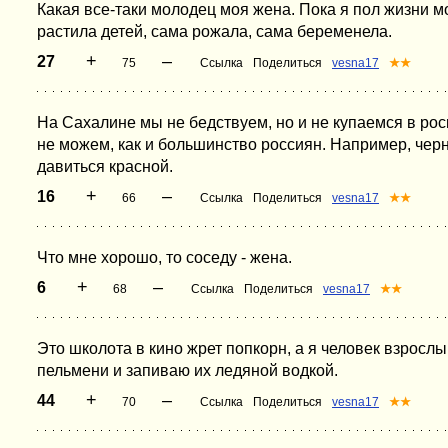
Какая все-таки молодец моя жена. Пока я пол жизни м
растила детей, сама рожала, сама беременела.
+
–
27
75
Ссылка
Поделиться
vesna17
★★
На Сахалине мы не бедствуем, но и не купаемся в ро
не можем, как и большинство россиян. Например, чер
давиться красной.
+
–
16
66
Ссылка
Поделиться
vesna17
★★
Что мне хорошо, то соседу - жена.
+
–
6
68
Ссылка
Поделиться
vesna17
★★
Это школота в кино жрет попкорн, а я человек взросл
пельмени и запиваю их ледяной водкой.
+
–
44
70
Ссылка
Поделиться
vesna17
★★