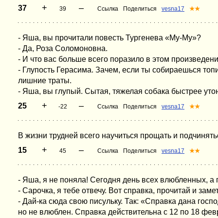
+
–
37
39
Ссылка
Поделиться
vesna17
★★
- Яша, вы прочитали повесть Тургенева «Му-Му»?
- Да, Роза Соломоновна.
- И что вас больше всего поразило в этом произведен
- Глупость Герасима. Зачем, если ты собираешься топ
лишние траты.
- Яша, вы глупый. Сытая, тяжелая собака быстрее утон
+
–
25
-22
Ссылка
Поделиться
vesna17
★★
В жизни трудней всего научиться прощать и подчинять
+
–
15
45
Ссылка
Поделиться
vesna17
★★
- Яша, я не поняла! Сегодня день всех влюбленных, а 
- Сарочка, я тебе отвечу. Вот справка, прочитай и заме
- Дай-ка сюда свою писульку. Так: «Справка дана госпо
но не влюблен. Справка действительна с 12 по 18 фе