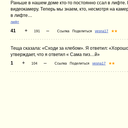
Раньше в нашем доме кто-то постоянно ссал в лифте. 
видеокамеру. Теперь мы знаем, кто, несмотря на кам
в лифте…
лифт
+
–
41
191
Ссылка
Поделиться
vesna17
★★
Теща сказала: «Сходи за хлебом». Я ответил: «Хорош
утверждает, что я ответил « Сама пиз…й»
+
–
1
104
Ссылка
Поделиться
vesna17
★★