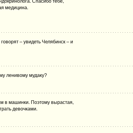
эндокринолога. Спасибо тебе,
ая медицина.
 говорят – увидеть Челябинск – и
тому ленивому мудаку?
кам в машинки. Поэтому вырастая,
играть девочками.