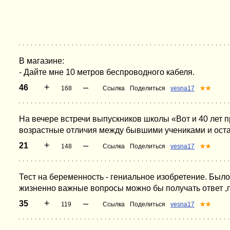
В магазине:
- Дайте мне 10 метров беспроводного кабеля.
+
–
46
168
Ссылка
Поделиться
vesna17
★★
На вечере встречи выпускников школы «Вот и 40 лет 
возрастные отличия между бывшими учениками и ост
+
–
21
148
Ссылка
Поделиться
vesna17
★★
Тест на беременность - гениальное изобретение. Было 
жизненно важные вопросы можно бы получать ответ ,пр
+
–
35
119
Ссылка
Поделиться
vesna17
★★