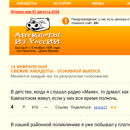
АНЕКДОТЫ
ИСТОРИИ
МЕМЫ
Ф
Лучшее дня 07 августа 2026
Предупреждение: у нас есть цензура и
покиньте сайт.
18+
14 ФЕВРАЛЯ 2018
СВЕЖИЕ АНЕКДОТЫ - ОСНОВНОЙ ВЫПУСК
Меняется каждый час по результатам голосования
В детстве, когда я слушал радио «Маяк», то думал: ка
Камчатском живут, если у них все время полночь.
+
–
4
670
Ссылка
Поделиться
vesna17
★★
В нашей районной поликлинике я уже побывал у платно