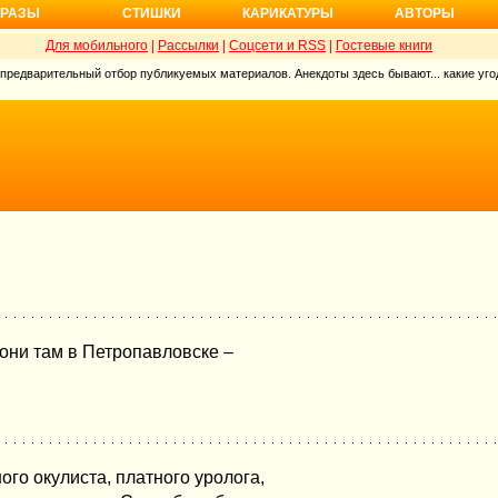
РАЗЫ
СТИШКИ
КАРИКАТУРЫ
АВТОРЫ
Для мобильного
|
Рассылки
|
Соцсети и RSS
|
Гостевые книги
 предварительный отбор публикуемых материалов. Анекдоты здесь бывают... какие угод
к они там в Петропавловске –
го окулиста, платного уролога,