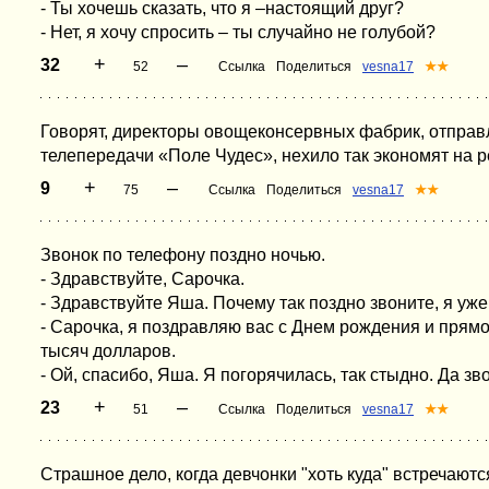
- Ты хочешь сказать, что я –настоящий друг?
- Нет, я хочу спросить – ты случайно не голубой?
+
–
32
52
Ссылка
Поделиться
vesna17
★★
Говорят, директоры овощеконсервных фабрик, отправл
телепередачи «Поле Чудес», нехило так экономят на р
+
–
9
75
Ссылка
Поделиться
vesna17
★★
Звонок по телефону поздно ночью.
- Здравствуйте, Сарочка.
- Здравствуйте Яша. Почему так поздно звоните, я уже
- Сарочка, я поздравляю вас с Днем рождения и прямо
тысяч долларов.
- Ой, спасибо, Яша. Я погорячилась, так стыдно. Да зв
+
–
23
51
Ссылка
Поделиться
vesna17
★★
Страшное дело, когда девчонки "хоть куда" встречаются