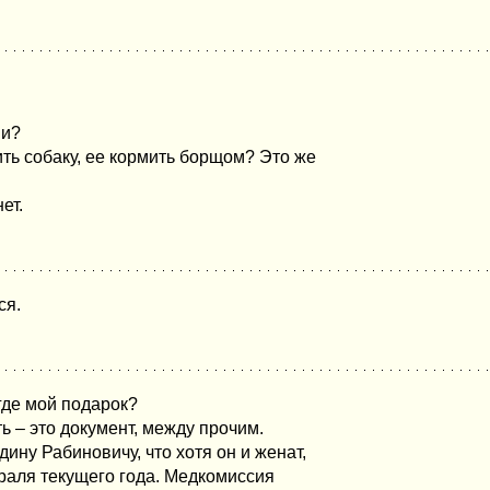
ии?
ить собаку, ее кормить борщом? Это же
ет.
ся.
где мой подарок?
ть – это документ, между прочим.
дину Рабиновичу, что хотя он и женат,
враля текущего года. Медкомиссия