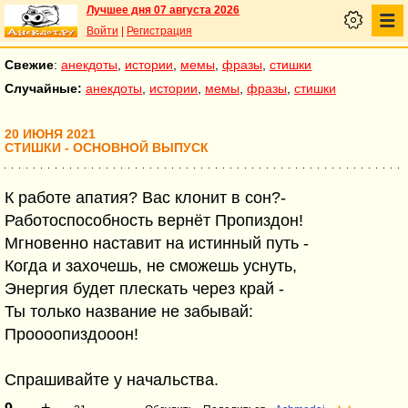
Лучшее дня 07 августа 2026
Войти
|
Регистрация
Свежие
:
анекдоты
,
истории
,
мемы
,
фразы
,
стишки
Случайные:
анекдоты
,
истории
,
мемы
,
фразы
,
стишки
20 ИЮНЯ 2021
СТИШКИ - ОСНОВНОЙ ВЫПУСК
К работе апатия? Вас клонит в сон?-
Работоспособность вернёт Пропиздон!
Мгновенно наставит на истинный путь -
Когда и захочешь, не сможешь уснуть,
Энергия будет плескать через край -
Ты только название не забывай:
Проооопиздооон!
Спрашивайте у начальства.