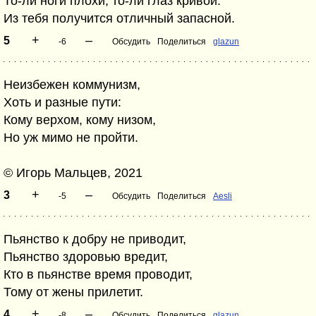
То-ли ноги плохи, то-ли глаз кривой:
Из тебя получится отличный запасной.
+
–
5
-6
Обсудить
Поделиться
glazun
Неизбежен коммунизм,
Хоть и разные пути:
Кому верхом, кому низом,
Но уж мимо не пройти.
© Игорь Мальцев, 2021
+
–
3
-5
Обсудить
Поделиться
Aesli
Пьянство к добру не приводит,
Пьянство здоровью вредит,
Кто в пьянстве время проводит,
Тому от жены прилетит.
+
–
4
-8
Обсудить
Поделиться
glazun