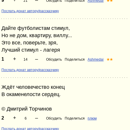
+
–
9
21
Обсудить
Поделиться
Ashmedai
★★
Послать донат автору/рассказчику
Дайте футболистам стимул,
Но не дом, квартиру, виллу...
Это все, поверьте, зря,
Лучший стимул - лагеря
+
–
1
14
Обсудить
Поделиться
Ashmedai
★★
Послать донат автору/рассказчику
Ждёт человечество конец
В окаменелости сердец.
© Дмитрий Торчинов
+
–
2
6
Обсудить
Поделиться
плюм
Послать донат автору/рассказчику