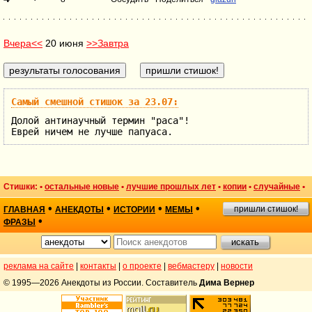
Вчера<<
20 июня
>>Завтра
Самый смешной стишок за 23.07:
Долой антинаучный термин "раса"!
Еврей ничем не лучше папуаса.
Стишки: •
остальные новые
•
лучшие прошлых лет
•
копии
•
случайные
•
•
•
•
•
пришли стишок!
ГЛАВНАЯ
АНЕКДОТЫ
ИСТОРИИ
МЕМЫ
•
ФРАЗЫ
реклама на сайте
|
контакты
|
о проекте
|
вебмастеру
|
новости
© 1995—2026 Анекдоты из России. Составитель
Дима Вернер