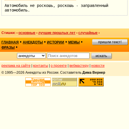
Автомобиль не роскошь, роскошь - заправленный
автомобиль.
Стишки: •
основные
•
лучшие прошлых лет
•
случайные
•
•
•
•
•
пришли текст!
ГЛАВНАЯ
АНЕКДОТЫ
ИСТОРИИ
МЕМЫ
•
ФРАЗЫ
реклама на сайте
|
контакты
|
о проекте
|
вебмастеру
|
новости
© 1995—2026 Анекдоты из России. Составитель
Дима Вернер