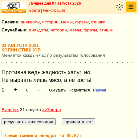
Лучшее дня 07 августа 2026
Войти
|
Регистрация
Свежие
:
анекдоты
,
истории
,
мемы
,
фразы
,
стишки
Случайные:
анекдоты
,
истории
,
мемы
,
фразы
,
стишки
31 АВГУСТА 2021
КОПИИ СТИШКОВ
Меняется каждый час по результатам голосования
Противна ведь жадность хапуг, но
Не вырвать лишь мясо, а не кость!
+
–
1
0
Обсудить
Поделиться
Radvali
Вчера<<
31 августа
>>Завтра
Самый смешной анекдот за 05.07: