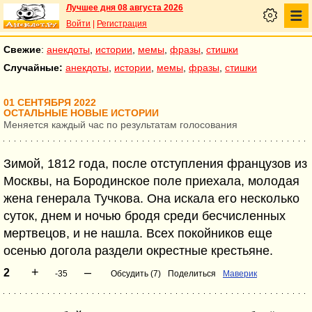
Лучшее дня 08 августа 2026
Войти
|
Регистрация
Свежие
:
анекдоты
,
истории
,
мемы
,
фразы
,
стишки
Случайные:
анекдоты
,
истории
,
мемы
,
фразы
,
стишки
01 СЕНТЯБРЯ 2022
ОСТАЛЬНЫЕ НОВЫЕ ИСТОРИИ
Меняется каждый час по результатам голосования
Зимой, 1812 года, после отступления французов из
Москвы, на Бородинское поле приехала, молодая
жена генерала Тучкова. Она искала его несколько
суток, днем и ночью бродя среди бесчисленных
мертвецов, и не нашла. Всех покойников еще
осенью догола раздели окрестные крестьяне.
+
–
2
-35
Обсудить (7)
Поделиться
Маверик