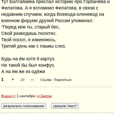
Тут Болтабайка прислал историю про Горбачёва и
Филатова. А я вспомнил Филатова, в связи с
недавним случаем, когда Воевода-оленевод на
военном форуме друзей России упоминал:
"Перед кем ты, старый бес,
Свой разводишь политес.
Твой посол, я извиняюсь,
Третий день как с паьмы слез.
Будь на ём хотя б картуз,
Не такой бы был конфуз.
А на ём же из одёжи
+
–
1
-27
Ссылка
Поделиться
Вчера<<
1 сентября
>>Завтра