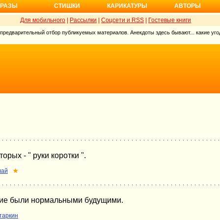
РАЗЫ
СТИШКИ
КАРИКАТУРЫ
АВТОРЫ
Для мобильного
|
Рассылки
|
Соцсети и RSS
|
Гостевые книги
 предварительный отбор публикуемых материалов. Анекдоты здесь бывают... какие угод
орых - " руки коротки ".
лай
★
шие были нормальными будущими.
таркин