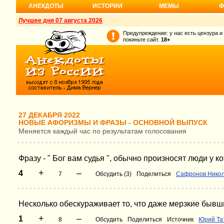
АНЕКДОТЫ
ИСТОРИИ
МЕМЫ
Ф
Лучшее дня 07 августа 2026
Предупреждение: у нас есть цензура и
покиньте сайт.
18+
27 ДЕКАБРЯ 2022
НОВЫЕ АФОРИЗМЫ И ФРАЗЫ - ОСНОВНОЙ ВЫПУСК
Меняется каждый час по результатам голосования
Фразу - " Бог вам судья ", обычно произносят люди у кот
+
–
4
7
Обсудить (3)
Поделиться
Сафронов Нико
Несколько обескураживает то, что даже мерзкие быв
+
–
1
8
Обсудить
Поделиться
Источник
Юрий Та