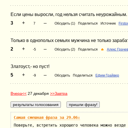
Если цены выросли, год нельзя считать неурожайным.
+
–
3
7
Обсудить (1)
Поделиться
Источник
Firsto
Только в однополых семьях мужчина не только зарабаты
+
–
2
-5
Обсудить (2)
Поделиться
🔥
Алекс Граче
Златоуст,- но пуст!
+
–
5
-9
Обсудить
Поделиться
Ефим Грайвер
Вчера<<
27 декабря
>>Завтра
Самая смешная фраза за 29.06:
Поверьте, встретить хорошего человека можно везде 