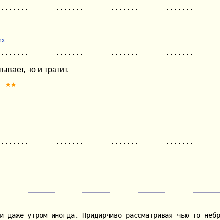
nx
вает, но и тратит.
в
★★
и даже утром иногда. Придирчиво рассматривая чью-то небр