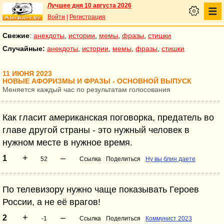
Лучшее дня 10 августа 2026
Войти
|
Регистрация
Свежие
:
анекдоты
,
истории
,
мемы
,
фразы
,
стишки
Случайные:
анекдоты
,
истории
,
мемы
,
фразы
,
стишки
11 ИЮНЯ 2023
НОВЫЕ АФОРИЗМЫ И ФРАЗЫ - ОСНОВНОЙ ВЫПУСК
Меняется каждый час по результатам голосования
Как гласит американская поговорка, предатель во
главе другой страны - это нужный человек в
нужном месте в нужное время.
+
–
1
52
Ссылка
Поделиться
Ну вы блин даете
По телевизору нужно чаще показывать Героев
России, а не её врагов!
+
–
2
-1
Ссылка
Поделиться
Коммунист 2023