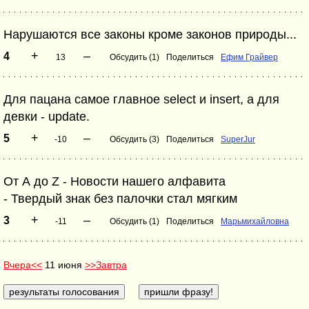
Нарушаются все законы кроме законов природы...
+
–
4
13
Обсудить (1)
Поделиться
Ефим Грайвер
Для пацана самое главное select и insert, а для
девки - update.
+
–
5
-10
Обсудить (3)
Поделиться
SuperJur
От А до Z - Новости нашего алфавита
- Твердый знак без палочки стал мягким
+
–
3
-11
Обсудить (1)
Поделиться
Марьмихайловна
Вчера<<
11 июня
>>Завтра