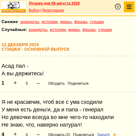
Лучшее дня 08 августа 2026
Войти
|
Регистрация
Свежие
:
анекдоты
,
истории
,
мемы
,
фразы
,
стишки
Случайные:
анекдоты
,
истории
,
мемы
,
фразы
,
стишки
12 ДЕКАБРЯ 2024
СТИШКИ - ОСНОВНОЙ ВЫПУСК
Асад пал -
А вы держитесь!
+
–
1
5
Обсудить
Поделиться
Я не красавчик, чтоб все с ума сходили
У меня есть деньги, да и папа - генерал
Но девочки всегда во мне чего-то находили
Не знаю, что, наверно натурал!
+
–
4
0
Обсудить (2)
Поделиться
Sanuch
★