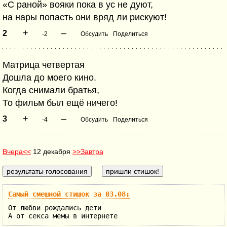
«С раной» вояки пока в ус не дуют,
на нары попасть они вряд ли рискуют!
+
–
2
-2
Обсудить
Поделиться
Матрица четвертая
Дошла до моего кино.
Когда снимали братья,
То фильм был ещё ничего!
+
–
3
-4
Обсудить
Поделиться
Вчера<<
12 декабря
>>Завтра
Самый смешной стишок за 03.08:
От любви рождались дети
А от секса мемы в интернете