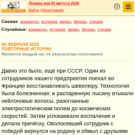
Лучшее дня 05 августа 2026
Войти
|
Регистрация
Свежие
:
анекдоты
,
истории
,
мемы
,
фразы
,
стишки
Случайные:
анекдоты
,
истории
,
мемы
,
фразы
,
стишки
08 ФЕВРАЛЯ 2025
ПОВТОРНЫЕ ИСТОРИИ
Меняется каждый час по результатам голосования
Давно это было, ещё при СССР. Один из
сотрудников нашего предприятия поехал во
Францию восстанавливать шевелюру. Технология
была болезненная: в распаренную лысину втыкали
нейлоновые волосы, разогнанные
электростатическим полем до космических
скоростей. Затем успокаивали воспаление и
делали причёску. Оволосевший сотрудник с
победой вернулся на родину и обмыл с друзьями