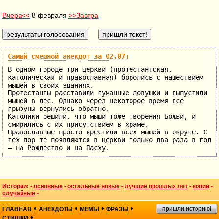
Вчера<<
8 февраля
>>Завтра
Самый смешной анекдот за 02.07:
В одном городе три церкви (протестантская,
католическая и православная) боролись с нашествием
мышей в своих зданиях.
Протестанты расставили гуманные ловушки и выпустили
мышей в лес. Однако через некоторое время все
грызуны вернулись обратно.
Католики решили, что мыши тоже творения Божьи, и
смирились с их присутствием в храме.
Православные просто крестили всех мышей в округе. С
тех пор те появляются в церкви только два раза в год
— на Рождество и на Пасху.
Истории: •
основные
•
остальные новые
•
лучшие прошлых лет
•
копии
•
случайные
•
•
•
•
•
пришли историю!
ГЛАВНАЯ
АНЕКДОТЫ
МЕМЫ
ФРАЗЫ
•
СТИШКИ