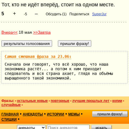
Тот, кто не идёт вперёд, стоит на одном месте.
+
–
5
-5
Обсудить (1)
Поделиться
SuperJur
Вчера<<
18 мая
>>Завтра
Самая смешная фраза за 23.06:
Сначала они говорят, что всё хорошо, что наша
экономика растёт... а потом к ним приходит
следователь и вся страна ахает, глядя на объёмы
выращенного такой экономикой.
Фразы: •
остальные новые
•
повторные
•
лучшие прошлых лет
•
копии
•
случайные
•
•
•
•
•
пришли фразу!
ГЛАВНАЯ
АНЕКДОТЫ
ИСТОРИИ
МЕМЫ
•
СТИШКИ