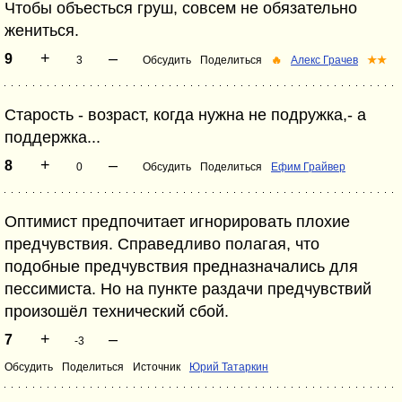
Чтобы объесться груш, совсем не обязательно
жениться.
+
–
9
3
Обсудить
Поделиться
🔥
Алекс Грачев
★★
Старость - возраст, когда нужна не подружка,- а
поддержка...
+
–
8
0
Обсудить
Поделиться
Ефим Грайвер
Оптимист предпочитает игнорировать плохие
предчувствия. Справедливо полагая, что
подобные предчувствия предназначались для
пессимиста. Но на пункте раздачи предчувствий
произошёл технический сбой.
+
–
7
-3
Обсудить
Поделиться
Источник
Юрий Татаркин