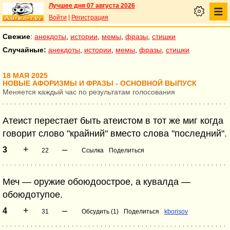
Лучшее дня 07 августа 2026
Войти
|
Регистрация
Свежие
:
анекдоты
,
истории
,
мемы
,
фразы
,
стишки
Случайные:
анекдоты
,
истории
,
мемы
,
фразы
,
стишки
18 МАЯ 2025
НОВЫЕ АФОРИЗМЫ И ФРАЗЫ - ОСНОВНОЙ ВЫПУСК
Меняется каждый час по результатам голосования
Атеист перестает быть атеистом в тот же миг когда
говорит слово "крайний" вместо слова "последний".
+
–
3
22
Ссылка
Поделиться
Меч — оружие обоюдоострое, а кувалда —
обоюдотупое.
+
–
4
31
Обсудить (1)
Поделиться
kborisov