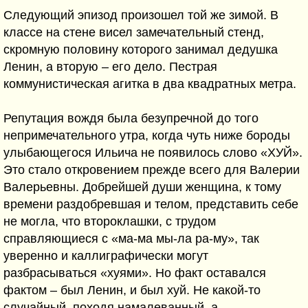
Следующий эпизод произошел той же зимой. В
классе на стене висел замечательный стенд,
скромную половину которого занимал дедушка
Ленин, а вторую – его дело. Пестрая
коммунистическая агитка в два квадратных метра.
Репутация вождя была безупречной до того
непримечательного утра, когда чуть ниже бороды
улыбающегося Ильича не появилось слово «ХУЙ».
Это стало откровением прежде всего для Валерии
Валерьевны. Добрейшей души женщина, к тому
времени раздобревшая и телом, представить себе
не могла, что второклашки, с трудом
справляющиеся с «ма-ма мы-ла ра-му», так
уверенно и каллиграфически могут
разбрасываться «хуями». Но факт оставался
фактом – был Ленин, и был хуй. Не какой-то
случайный, походя намалеванный, а