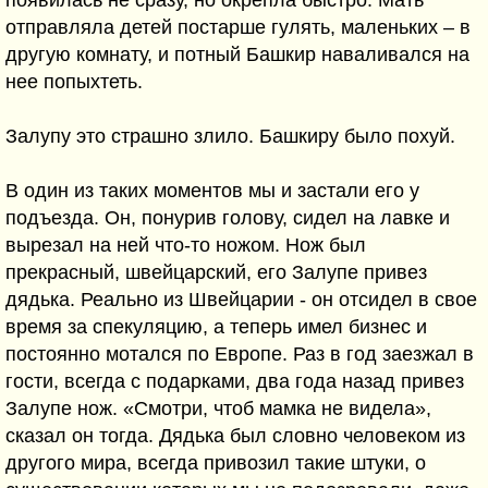
появилась не сразу, но окрепла быстро. Мать
отправляла детей постарше гулять, маленьких – в
другую комнату, и потный Башкир наваливался на
нее попыхтеть.
Залупу это страшно злило. Башкиру было похуй.
В один из таких моментов мы и застали его у
подъезда. Он, понурив голову, сидел на лавке и
вырезал на ней что-то ножом. Нож был
прекрасный, швейцарский, его Залупе привез
дядька. Реально из Швейцарии - он отсидел в свое
время за спекуляцию, а теперь имел бизнес и
постоянно мотался по Европе. Раз в год заезжал в
гости, всегда с подарками, два года назад привез
Залупе нож. «Смотри, чтоб мамка не видела»,
сказал он тогда. Дядька был словно человеком из
другого мира, всегда привозил такие штуки, о