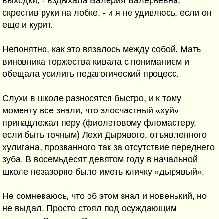
выходки, - вздыхала Валерия Валерьевна,
скрестив руки на лобке, - и я не удивлюсь, если он
еще и курит.
Непонятно, как это вязалось между собой. Мать
виновника торжества кивала с пониманием и
обещала усилить педагогический процесс.
Слухи в школе разносятся быстро, и к тому
моменту все знали, что злосчастный «хуй»
принадлежал перу (фиолетовому фломастеру,
если быть точным) Лехи Дырявого, отъявленного
хулигана, прозванного так за отсутствие переднего
зуба. В восемьдесят девятом году в начальной
школе незазорно было иметь кличку «дырявый».
Не сомневаюсь, что об этом знал и новенький, но
не выдал. Просто стоял под осуждающим