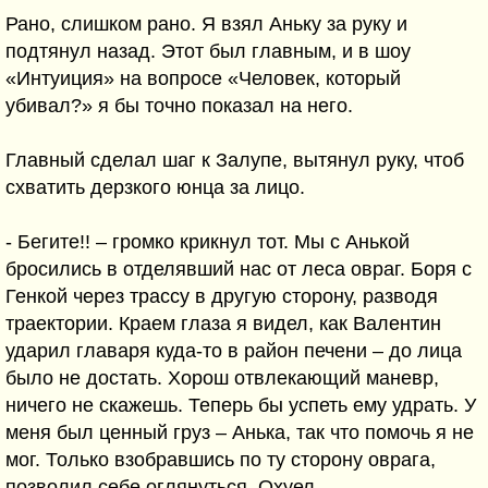
Рано, слишком рано. Я взял Аньку за руку и
подтянул назад. Этот был главным, и в шоу
«Интуиция» на вопросе «Человек, который
убивал?» я бы точно показал на него.
Главный сделал шаг к Залупе, вытянул руку, чтоб
схватить дерзкого юнца за лицо.
- Бегите!! – громко крикнул тот. Мы с Анькой
бросились в отделявший нас от леса овраг. Боря с
Генкой через трассу в другую сторону, разводя
траектории. Краем глаза я видел, как Валентин
ударил главаря куда-то в район печени – до лица
было не достать. Хорош отвлекающий маневр,
ничего не скажешь. Теперь бы успеть ему удрать. У
меня был ценный груз – Анька, так что помочь я не
мог. Только взобравшись по ту сторону оврага,
позволил себе оглянуться. Охуел.