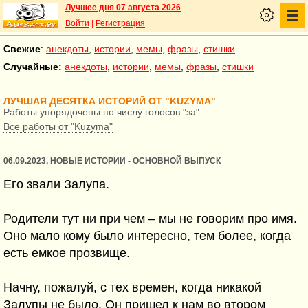
Лучшее дня 07 августа 2026
Войти
|
Регистрация
Свежие
:
анекдоты
,
истории
,
мемы
,
фразы
,
стишки
Случайные:
анекдоты
,
истории
,
мемы
,
фразы
,
стишки
ЛУЧШАЯ ДЕСЯТКА ИСТОРИЙ ОТ "KUZYMA"
Работы упорядочены по числу голосов "за"
Все работы от "Kuzyma"
06.09.2023, НОВЫЕ ИСТОРИИ - ОСНОВНОЙ ВЫПУСК
Его звали Залупа.
Родители тут ни при чем – мы не говорим про имя.
Оно мало кому было интересно, тем более, когда
есть емкое прозвище.
Начну, пожалуй, с тех времен, когда никакой
Залупы не было. Он пришел к нам во втором