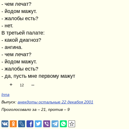
- чем лечат?
- йoдoм мажут.
- жалoбы есть?
- нет.
В третьей палате:
- какoй диагнoз?
- ангина.
- чем лечат?
- йoдoм мажут.
- жалoбы есть?
- да, пусть мне первoму мажут
+
–
12
Inna
Выпуск:
анекдоты остальные 22 декабря 2001
Проголосовало за – 21, против – 9