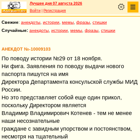
Лучшее дня 07 августа 2026
Войти
|
Регистрация
Свежие
:
анекдоты
,
истории
,
мемы
,
фразы
,
стишки
Случайные:
анекдоты
,
истории
,
мемы
,
фразы
,
стишки
АНЕКДОТ №-10009103
По поводу истории №29 от 18 ноября.
Ни фига. Заявления по поводу выдачи нового
паспорта пишутся на имя
Директора Департамента консульской службы МИД
России.
Но это представляет собой еще один прикол,
поскольку Директором является
Владимир Владимирович Котенев - тем не менее
наши несознательные
граждане с завидным упорством и постоянством,
несмотря на тщательный