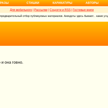
РАЗЫ
СТИШКИ
КАРИКАТУРЫ
АВТОРЫ
Для мобильного
|
Рассылки
|
Соцсети и RSS
|
Гостевые книги
 предварительный отбор публикуемых материалов. Анекдоты здесь бывают... какие угод
 и она говно.