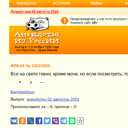
АНЕКДОТЫ
ИСТОРИИ
МЕМЫ
Ф
Лучшее дня 08 августа 2026
Предупреждение: у нас есть цензура и
покиньте сайт.
18+
ФРАЗА №-10031934
Все на свете говно, кроме мочи, но если посмотреть, то
+
–
6
Батарейкин
Выпуск:
анекдоты 02 августа 2001
Проголосовало за – 6, против – 0