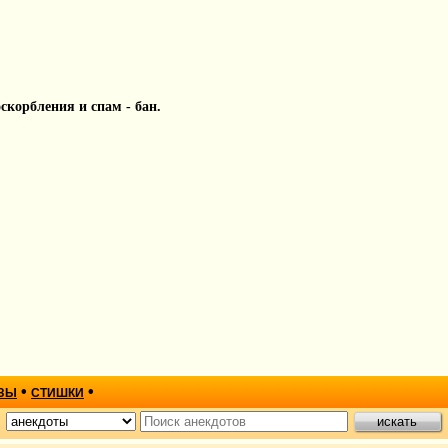
 оскорбления и спам - бан.
•
•
ЗЫ
СТИШКИ