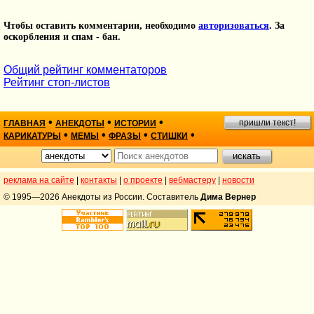
Чтобы оставить комментарии, необходимо
авторизоваться
. За
оскорбления и спам - бан.
Общий рейтинг комментаторов
Рейтинг стоп-листов
•
•
•
пришли текст!
ГЛАВНАЯ
АНЕКДОТЫ
ИСТОРИИ
•
•
•
•
КАРИКАТУРЫ
МЕМЫ
ФРАЗЫ
СТИШКИ
реклама на сайте
|
контакты
|
о проекте
|
вебмастеру
|
новости
© 1995—2026 Анекдоты из России. Составитель
Дима Вернер