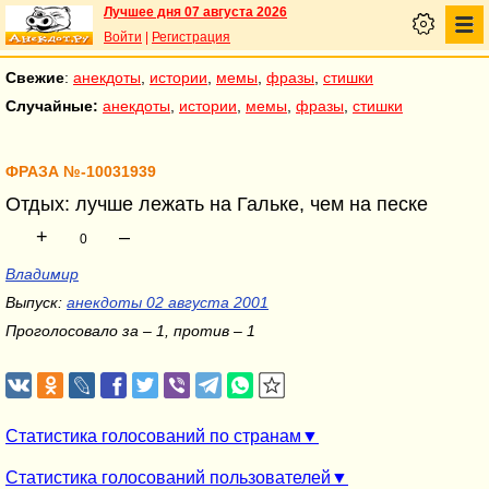
Лучшее дня 07 августа 2026
Войти
|
Регистрация
Свежие
:
анекдоты
,
истории
,
мемы
,
фразы
,
стишки
Случайные:
анекдоты
,
истории
,
мемы
,
фразы
,
стишки
ФРАЗА №-10031939
Отдых: лучше лежать на Гальке, чем на песке
+
–
0
Владимир
Выпуск:
анекдоты 02 августа 2001
Проголосовало за – 1, против – 1
Статистика голосований по странам
Статистика голосований пользователей