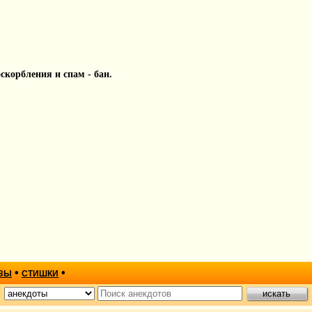
 оскорбления и спам - бан.
•
•
ЗЫ
СТИШКИ