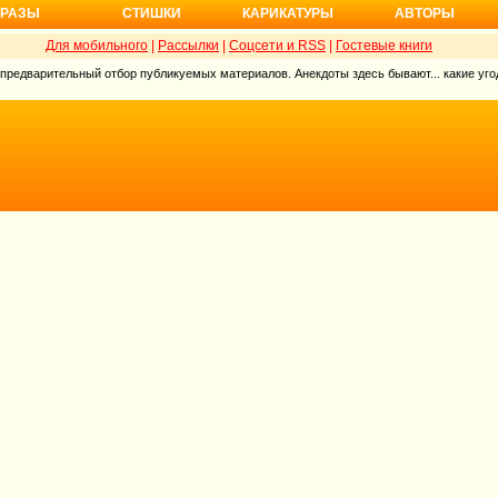
РАЗЫ
СТИШКИ
КАРИКАТУРЫ
АВТОРЫ
Для мобильного
|
Рассылки
|
Соцсети и RSS
|
Гостевые книги
 предварительный отбор публикуемых материалов. Анекдоты здесь бывают... какие угод