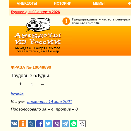
АНЕКДОТЫ
ИСТОРИИ
МЕМЫ
Ф
Лучшее дня 08 августа 2026
Предупреждение: у нас есть цензура и
покиньте сайт.
18+
ФРАЗА №-10046890
Трудовые бЛудни.
+
–
4
bronka
Выпуск:
анекдоты 14 мая 2001
Проголосовало за – 4, против – 0