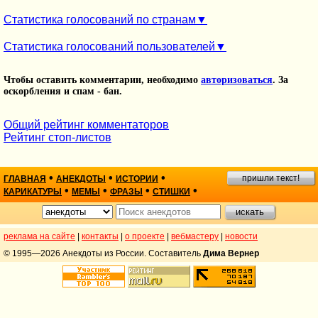
Статистика голосований по странам
Статистика голосований пользователей
Чтобы оставить комментарии, необходимо
авторизоваться
. За
оскорбления и спам - бан.
Общий рейтинг комментаторов
Рейтинг стоп-листов
•
•
•
пришли текст!
ГЛАВНАЯ
АНЕКДОТЫ
ИСТОРИИ
•
•
•
•
КАРИКАТУРЫ
МЕМЫ
ФРАЗЫ
СТИШКИ
реклама на сайте
|
контакты
|
о проекте
|
вебмастеру
|
новости
© 1995—2026 Анекдоты из России. Составитель
Дима Вернер