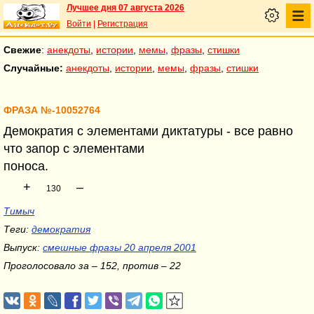
Лучшее дня 07 августа 2026
Войти
|
Регистрация
Свежие
:
анекдоты
,
истории
,
мемы
,
фразы
,
стишки
Случайные:
анекдоты
,
истории
,
мемы
,
фразы
,
стишки
ФРАЗА №-10052764
Демократия с элементами диктатуры - все равно
что запор с элементами
поноса.
+
–
130
Тимыч
Теги:
демократия
Выпуск:
смешные фразы 20 апреля 2001
Проголосовало за – 152, против – 22