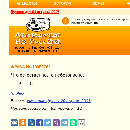
АНЕКДОТЫ
ИСТОРИИ
МЕМЫ
Ф
Лучшее дня 08 августа 2026
Предупреждение: у нас есть цензура и
покиньте сайт.
18+
ФРАЗА №-10052769
Что естественно, то небезопасно.
+
–
41
(c) Alex
Выпуск:
смешные фразы 20 апреля 2001
Проголосовало за – 53, против – 12