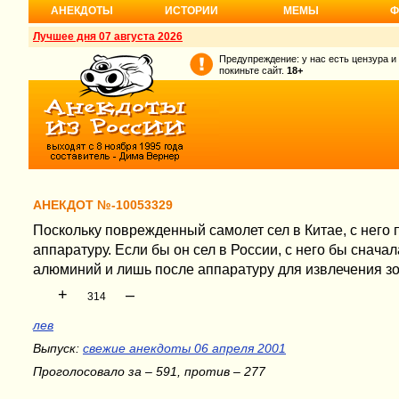
АНЕКДОТЫ
ИСТОРИИ
МЕМЫ
Ф
Лучшее дня 07 августа 2026
Предупреждение: у нас есть цензура и
покиньте сайт.
18+
АНЕКДОТ №-10053329
Поскольку поврежденный самолет сел в Китае, с него
аппаратуру. Если бы он сел в России, с него бы сначал
алюминий и лишь после аппаратуру для извлечения зо
+
–
314
лев
Выпуск:
свежие анекдоты 06 апреля 2001
Проголосовало за – 591, против – 277