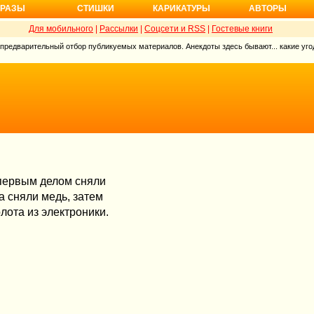
РАЗЫ
СТИШКИ
КАРИКАТУРЫ
АВТОРЫ
Для мобильного
|
Рассылки
|
Соцсети и RSS
|
Гостевые книги
 предварительный отбор публикуемых материалов. Анекдоты здесь бывают... какие угод
 первым делом сняли
а сняли медь, затем
лота из электроники.