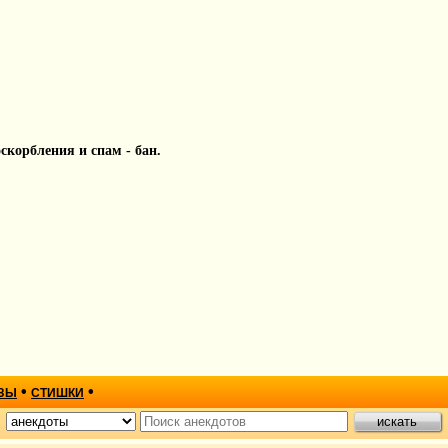
 оскорбления и спам - бан.
•
•
ЗЫ
СТИШКИ