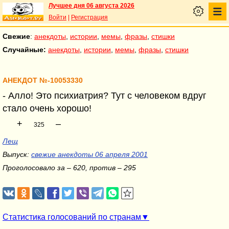
Лучшее дня 06 августа 2026
Войти
|
Регистрация
Свежие
:
анекдоты
,
истории
,
мемы
,
фразы
,
стишки
Случайные:
анекдоты
,
истории
,
мемы
,
фразы
,
стишки
АНЕКДОТ №-10053330
- Алло! Это психиатрия? Тут с человеком вдруг
стало очень хорошо!
+
–
325
Лещ
Выпуск:
свежие анекдоты 06 апреля 2001
Проголосовало за – 620, против – 295
Статистика голосований по странам