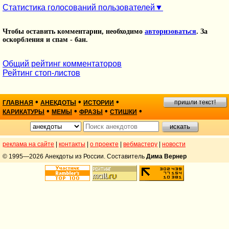
Статистика голосований пользователей
Чтобы оставить комментарии, необходимо
авторизоваться
. За
оскорбления и спам - бан.
Общий рейтинг комментаторов
Рейтинг стоп-листов
•
•
•
пришли текст!
ГЛАВНАЯ
АНЕКДОТЫ
ИСТОРИИ
•
•
•
•
КАРИКАТУРЫ
МЕМЫ
ФРАЗЫ
СТИШКИ
реклама на сайте
|
контакты
|
о проекте
|
вебмастеру
|
новости
© 1995—2026 Анекдоты из России. Составитель
Дима Вернер