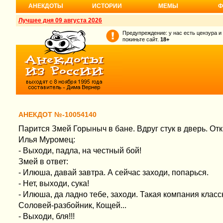
АНЕКДОТЫ
ИСТОРИИ
МЕМЫ
Ф
Лучшее дня 09 августа 2026
Предупреждение: у нас есть цензура и
покиньте сайт.
18+
АНЕКДОТ №-10054140
Парится Змей Горыныч в бане. Вдруг стук в дверь. Отк
Илья Муромец:
- Выходи, падла, на честный бой!
Змей в ответ:
- Илюша, давай завтра. А сейчас заходи, попарься.
- Нет, выходи, сука!
- Илюша, да ладно тебе, заходи. Такая компания класс
Соловей-разбойник, Кощей...
- Выходи, бля!!!