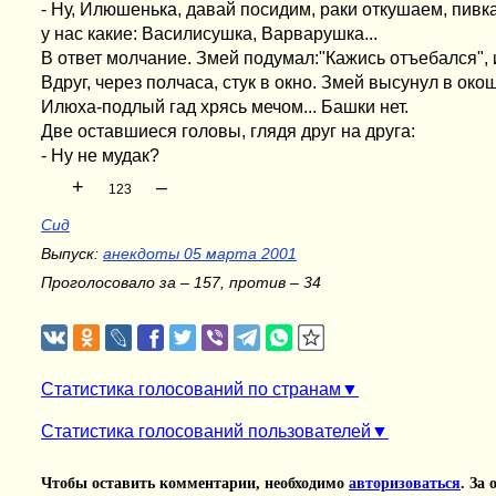
- Ну, Илюшенька, давай посидим, раки откушаем, пивк
у нас какие: Василисушка, Варварушка...
В ответ молчание. Змей подумал:"Кажись отъебался", 
Вдруг, через полчаса, стук в окно. Змей высунул в око
Илюха-подлый гад хрясь мечом... Башки нет.
Две оставшиеся головы, глядя друг на друга:
- Ну не мудак?
+
–
123
Сид
Выпуск:
анекдоты 05 марта 2001
Проголосовало за – 157, против – 34
Статистика голосований по странам
Статистика голосований пользователей
Чтобы оставить комментарии, необходимо
авторизоваться
. За