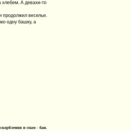
а хлебем. А девахи-то
и продолжил веселье.
шко одну башку, а
 оскорбления и спам - бан.