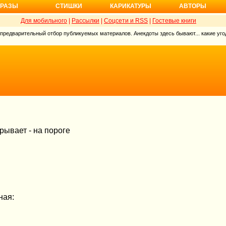
РАЗЫ
СТИШКИ
КАРИКАТУРЫ
АВТОРЫ
Для мобильного
|
Рассылки
|
Соцсети и RSS
|
Гостевые книги
 предварительный отбор публикуемых материалов. Анекдоты здесь бывают... какие угод
рывает - на пороге
ная: