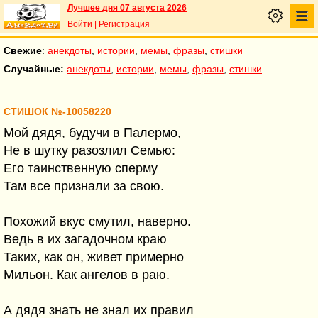
Лучшее дня 07 августа 2026
Войти
|
Регистрация
Свежие
:
анекдоты
,
истории
,
мемы
,
фразы
,
стишки
Случайные:
анекдоты
,
истории
,
мемы
,
фразы
,
стишки
СТИШОК №-10058220
Мой дядя, будучи в Палермо,
Не в шутку разозлил Семью:
Его таинственную сперму
Там все признали за свою.
Похожий вкус смутил, наверно.
Ведь в их загадочном краю
Таких, как он, живет примерно
Мильон. Как ангелов в раю.
А дядя знать не знал их правил