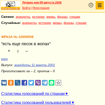
Лучшее дня 09 августа 2026
Войти
|
Регистрация
Свежие
:
анекдоты
,
истории
,
мемы
,
фразы
,
стишки
Случайные:
анекдоты
,
истории
,
мемы
,
фразы
,
стишки
ФРАЗА №-10058558
"есть еще песок в жопах"
+
–
2
egor
Выпуск:
анекдоты 11 марта 2001
Проголосовало за – 2, против – 0
Статистика голосований по странам
Статистика голосований пользователей