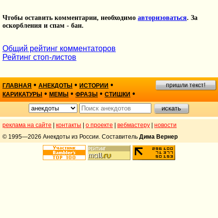
Чтобы оставить комментарии, необходимо
авторизоваться
. За
оскорбления и спам - бан.
Общий рейтинг комментаторов
Рейтинг стоп-листов
•
•
•
пришли текст!
ГЛАВНАЯ
АНЕКДОТЫ
ИСТОРИИ
•
•
•
•
КАРИКАТУРЫ
МЕМЫ
ФРАЗЫ
СТИШКИ
реклама на сайте
|
контакты
|
о проекте
|
вебмастеру
|
новости
© 1995—2026 Анекдоты из России. Составитель
Дима Вернер