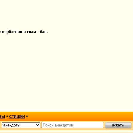
 оскорбления и спам - бан.
•
•
ЗЫ
СТИШКИ