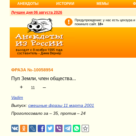
АНЕКДОТЫ
ИСТОРИИ
МЕМЫ
Ф
Лучшее дня 06 августа 2026
Предупреждение: у нас есть цензура и
покиньте сайт.
18+
ФРАЗА №-10058954
Пуп Земли, член общества...
+
–
11
Vadim
Выпуск:
смешные фразы 11 марта 2001
Проголосовало за – 35, против – 24