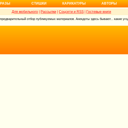
РАЗЫ
СТИШКИ
КАРИКАТУРЫ
АВТОРЫ
Для мобильного
|
Рассылки
|
Соцсети и RSS
|
Гостевые книги
 предварительный отбор публикуемых материалов. Анекдоты здесь бывают... какие угод