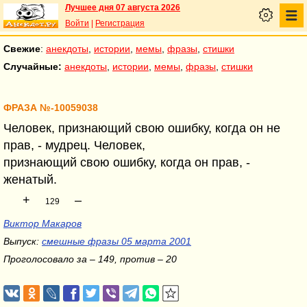
Лучшее дня 07 августа 2026
Войти
|
Регистрация
Свежие
:
анекдоты
,
истории
,
мемы
,
фразы
,
стишки
Случайные:
анекдоты
,
истории
,
мемы
,
фразы
,
стишки
ФРАЗА №-10059038
Человек, признающий свою ошибку, когда он не
прав, - мудрец. Человек,
признающий свою ошибку, когда он прав, -
женатый.
+
–
129
Виктор Макаров
Выпуск:
смешные фразы 05 марта 2001
Проголосовало за – 149, против – 20