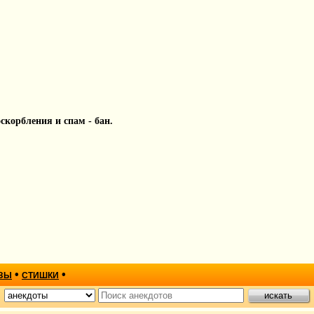
 оскорбления и спам - бан.
•
•
ЗЫ
СТИШКИ