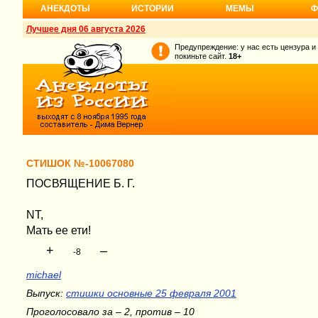
АНЕКДОТЫ
ИСТОРИИ
МЕМЫ
Ф
Лучшее дня 06 августа 2026
Предупреждение: у нас есть цензура и
покиньте сайт.
18+
СТИШОК №-10067080
ПОСВЯЩЕНИЕ Б. Г.
NT,
Мать ее ети!
+
–
-8
michael
Выпуск:
стишки основные 25 февраля 2001
Проголосовало за – 2, против – 10