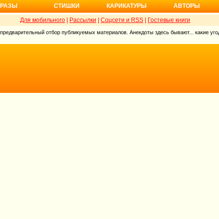
РАЗЫ
СТИШКИ
КАРИКАТУРЫ
АВТОРЫ
Для мобильного
|
Рассылки
|
Соцсети и RSS
|
Гостевые книги
 предварительный отбор публикуемых материалов. Анекдоты здесь бывают... какие угод