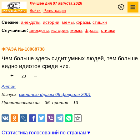
Лучшее дня 07 августа 2026
Войти
|
Регистрация
Свежие
:
анекдоты
,
истории
,
мемы
,
фразы
,
стишки
Случайные:
анекдоты
,
истории
,
мемы
,
фразы
,
стишки
ФРАЗА №-10068738
Чем больше здесь сидит умных людей, тем больше
видно идиотов среди них.
+
–
23
Антон
Выпуск:
смешные фразы 09 февраля 2001
Проголосовало за – 36, против – 13
Статистика голосований по странам