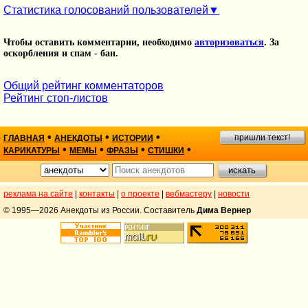
Статистика голосований пользователей
Чтобы оставить комментарии, необходимо
авторизоваться
. За
оскорбления и спам - бан.
Общий рейтинг комментаторов
Рейтинг стоп-листов
•
•
•
пришли текст!
ГЛАВНАЯ
АНЕКДОТЫ
ИСТОРИИ
•
•
•
•
КАРИКАТУРЫ
МЕМЫ
ФРАЗЫ
СТИШКИ
реклама на сайте
|
контакты
|
о проекте
|
вебмастеру
|
новости
© 1995—2026 Анекдоты из России. Составитель
Дима Вернер