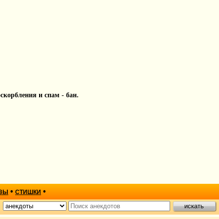
 оскорбления и спам - бан.
•
•
ЗЫ
СТИШКИ