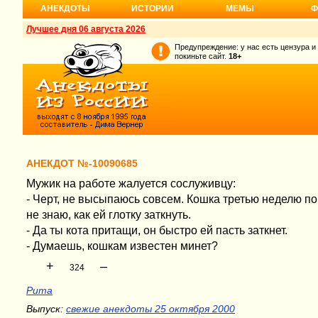
АНЕКДОТЫ
ИСТОРИИ
МЕМЫ
Ф
Лучшее дня 06 августа 2026
Предупреждение: у нас есть цензура и
покиньте сайт.
18+
АНЕКДОТ №-10090685
Мужик на работе жалуется сослуживцу:
- Черт, не высыпаюсь совсем. Кошка третью неделю по
не знаю, как ей глотку заткнyть.
- Да ты кота пpитащи, он быстро ей пасть заткнет.
- Дyмаешь, кошкам известен минет?
+
–
324
Рита
Выпуск:
свежие анекдоты 25 октября 2000