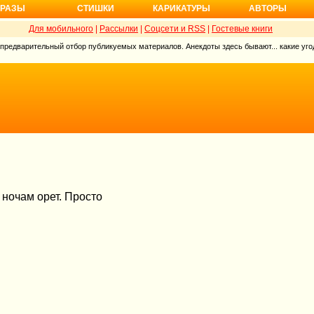
РАЗЫ
СТИШКИ
КАРИКАТУРЫ
АВТОРЫ
Для мобильного
|
Рассылки
|
Соцсети и RSS
|
Гостевые книги
 предварительный отбор публикуемых материалов. Анекдоты здесь бывают... какие угод
 ночам орет. Просто