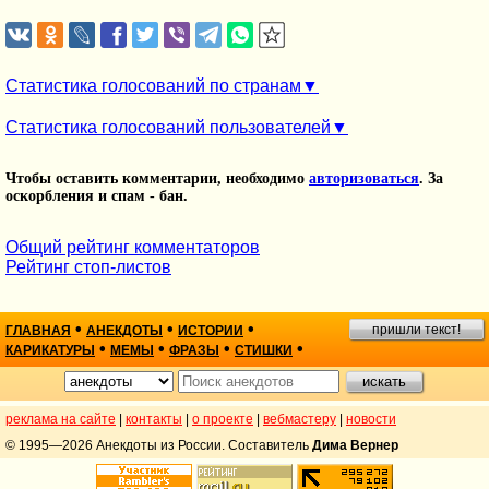
Статистика голосований по странам
Статистика голосований пользователей
Чтобы оставить комментарии, необходимо
авторизоваться
. За
оскорбления и спам - бан.
Общий рейтинг комментаторов
Рейтинг стоп-листов
•
•
•
пришли текст!
ГЛАВНАЯ
АНЕКДОТЫ
ИСТОРИИ
•
•
•
•
КАРИКАТУРЫ
МЕМЫ
ФРАЗЫ
СТИШКИ
реклама на сайте
|
контакты
|
о проекте
|
вебмастеру
|
новости
© 1995—2026 Анекдоты из России. Составитель
Дима Вернер