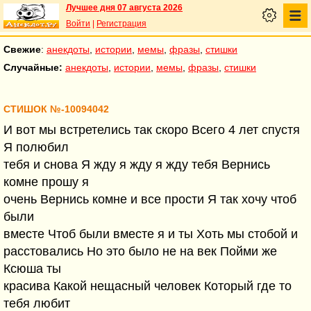
Лучшее дня 07 августа 2026
Войти
|
Регистрация
Свежие
:
анекдоты
,
истории
,
мемы
,
фразы
,
стишки
Случайные:
анекдоты
,
истории
,
мемы
,
фразы
,
стишки
СТИШОК №-10094042
И вот мы встретелись так скоро Всего 4 лет спустя
Я полюбил
тебя и снова Я жду я жду я жду тебя Вернись
комне прошу я
очень Вернись комне и все прости Я так хочу чтоб
были
вместе Чтоб были вместе я и ты Хоть мы стобой и
расстовались Но это было не на век Пойми же
Ксюша ты
красива Какой нещасный человек Который где то
тебя любит