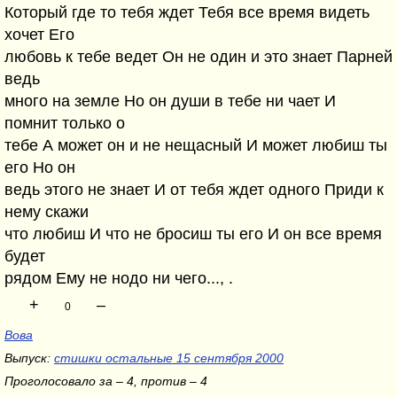
Который где то тебя ждет Тебя все время видеть
хочет Его
любовь к тебе ведет Он не один и это знает Парней
ведь
много на земле Но он души в тебе ни чает И
помнит только о
тебе А может он и не нещасный И может любиш ты
его Но он
ведь этого не знает И от тебя ждет одного Приди к
нему скажи
что любиш И что не бросиш ты его И он все время
будет
рядом Ему не нодо ни чего..., .
+
–
0
Вова
Выпуск:
стишки остальные 15 сентября 2000
Проголосовало за – 4, против – 4