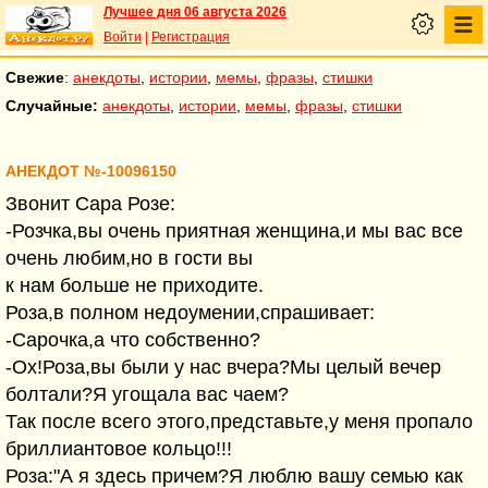
Лучшее дня 06 августа 2026
Войти
|
Регистрация
Свежие
:
анекдоты
,
истории
,
мемы
,
фразы
,
стишки
Случайные:
анекдоты
,
истории
,
мемы
,
фразы
,
стишки
АНЕКДОТ №-10096150
Звонит Сара Розе:
-Розчка,вы очень приятная женщина,и мы вас все
очень любим,но в гости вы
к нам больше не приходите.
Роза,в полном недоумении,спрашивает:
-Сарочка,а что собственно?
-Ох!Роза,вы были у нас вчера?Мы целый вечер
болтали?Я угощала вас чаем?
Так после всего этого,представьте,у меня пропало
бриллиантовое кольцо!!!
Роза:"А я здесь причем?Я люблю вашу семью как