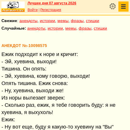
Лучшее дня 07 августа 2026
Войти
|
Регистрация
Свежие
:
анекдоты
,
истории
,
мемы
,
фразы
,
стишки
Случайные:
анекдоты
,
истории
,
мемы
,
фразы
,
стишки
АНЕКДОТ №-10098575
Ежик подходит к норе и кричит:
- Эй, хуевина, выходи!
Тишина. Он опять:
- Эй, хуевина, кому говорю, выходи!
Опять тишина. Ежик снова:
- Ну, хуевина, выходи же!
Из норы вылезает зверек:
- Сколько раз, ежик, я тебе говорить буду: я не
хуевина, я выхухоль!
Ежик:
- Ну вот еще, буду я какую-то хуевину на "Вы"