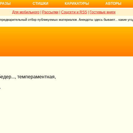
РАЗЫ
СТИШКИ
КАРИКАТУРЫ
АВТОРЫ
Для мобильного
|
Рассылки
|
Соцсети и RSS
|
Гостевые книги
 предварительный отбор публикуемых материалов. Анекдоты здесь бывают... какие угод
бедеp..., темпеpаментная,
"