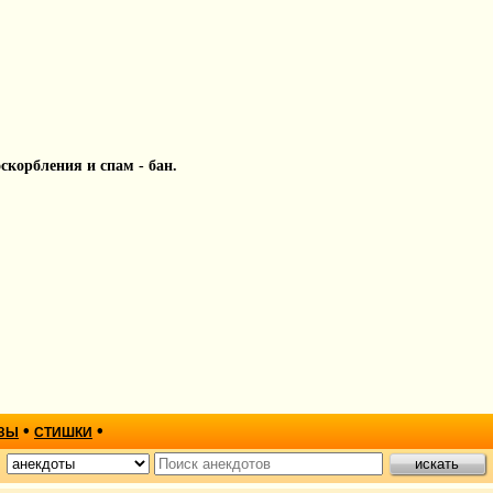
 оскорбления и спам - бан.
•
•
ЗЫ
СТИШКИ