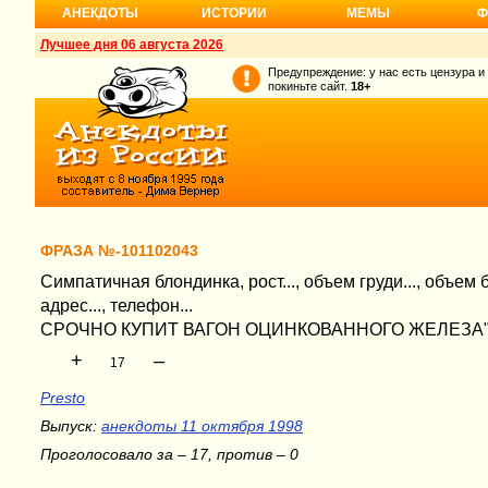
АНЕКДОТЫ
ИСТОРИИ
МЕМЫ
Ф
Лучшее дня 06 августа 2026
Предупреждение: у нас есть цензура и
покиньте сайт.
18+
ФРАЗА №-101102043
Симпатичная блондинка, pост..., объем гpуди..., объем 
адpес..., телефон...
СРОЧHО КУПИТ ВАГОH ОЦИHКОВАHHОГО ЖЕЛЕЗА
+
–
17
Presto
Выпуск:
анекдоты 11 октября 1998
Проголосовало за – 17, против – 0