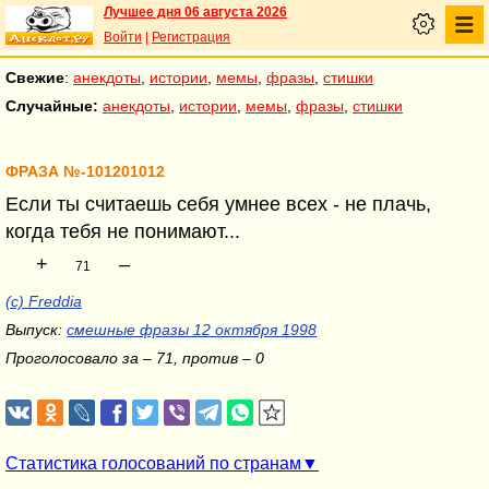
Лучшее дня 06 августа 2026
Войти
|
Регистрация
Свежие
:
анекдоты
,
истории
,
мемы
,
фразы
,
стишки
Случайные:
анекдоты
,
истории
,
мемы
,
фразы
,
стишки
ФРАЗА №-101201012
Если ты считаешь себя умнее всех - не плачь,
когда тебя не понимают...
+
–
71
(с) Freddia
Выпуск:
смешные фразы 12 октября 1998
Проголосовало за – 71, против – 0
Статистика голосований по странам