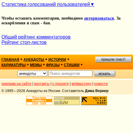
Статистика голосований пользователей
Чтобы оставить комментарии, необходимо
авторизоваться
. За
оскорбления и спам - бан.
Общий рейтинг комментаторов
Рейтинг стоп-листов
•
•
•
пришли текст!
ГЛАВНАЯ
АНЕКДОТЫ
ИСТОРИИ
•
•
•
•
КАРИКАТУРЫ
МЕМЫ
ФРАЗЫ
СТИШКИ
реклама на сайте
|
контакты
|
о проекте
|
вебмастеру
|
новости
© 1995—2026 Анекдоты из России. Составитель
Дима Вернер