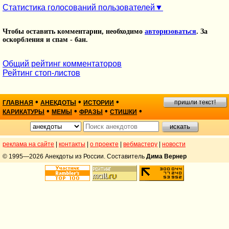
Статистика голосований пользователей
Чтобы оставить комментарии, необходимо
авторизоваться
. За
оскорбления и спам - бан.
Общий рейтинг комментаторов
Рейтинг стоп-листов
•
•
•
пришли текст!
ГЛАВНАЯ
АНЕКДОТЫ
ИСТОРИИ
•
•
•
•
КАРИКАТУРЫ
МЕМЫ
ФРАЗЫ
СТИШКИ
реклама на сайте
|
контакты
|
о проекте
|
вебмастеру
|
новости
© 1995—2026 Анекдоты из России. Составитель
Дима Вернер