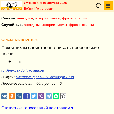
Лучшее дня 06 августа 2026
Войти
|
Регистрация
Свежие
:
анекдоты
,
истории
,
мемы
,
фразы
,
стишки
Случайные:
анекдоты
,
истории
,
мемы
,
фразы
,
стишки
ФРАЗА №-101201020
Покойникам свойственно писать пророческие
песни...
+
–
60
(c) Александр Ключников
Выпуск:
смешные фразы 12 октября 1998
Проголосовало за – 60, против – 0
Статистика голосований по странам