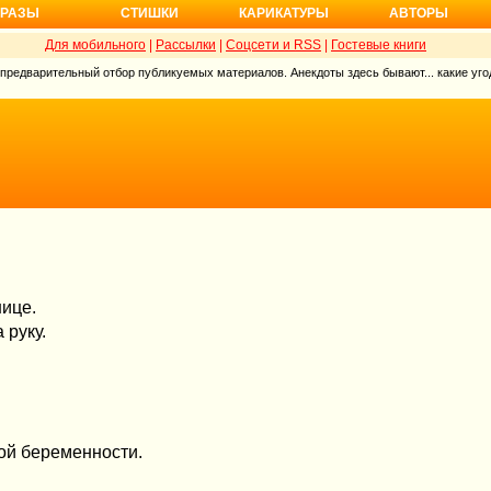
РАЗЫ
СТИШКИ
КАРИКАТУРЫ
АВТОРЫ
Для мобильного
|
Рассылки
|
Соцсети и RSS
|
Гостевые книги
 предварительный отбор публикуемых материалов. Анекдоты здесь бывают... какие угод
нице.
 руку.
ой беременности.