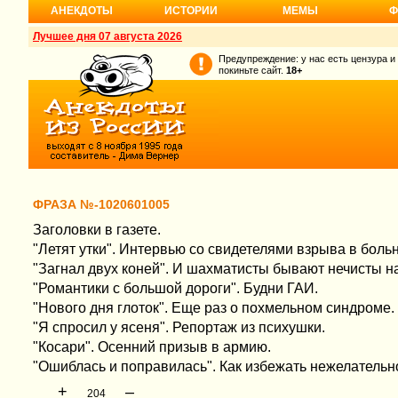
АНЕКДОТЫ
ИСТОРИИ
МЕМЫ
Ф
Лучшее дня 07 августа 2026
Предупреждение: у нас есть цензура и
покиньте сайт.
18+
ФРАЗА №-1020601005
Заголовки в газете.
"Летят утки". Интервью со свидетелями взрыва в боль
"Загнал двух коней". И шахматисты бывают нечисты на
"Романтики с большой дороги". Будни ГАИ.
"Нового дня глоток". Еще раз о похмельном синдроме.
"Я спросил у ясеня". Репортаж из психушки.
"Косари". Осенний призыв в армию.
"Ошиблась и поправилась". Как избежать нежелательн
+
–
204