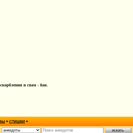
 оскорбления и спам - бан.
•
•
ЗЫ
СТИШКИ