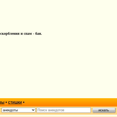
 оскорбления и спам - бан.
•
•
ЗЫ
СТИШКИ