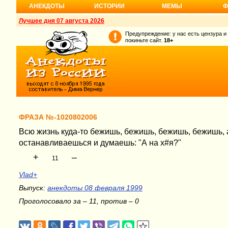
АНЕКДОТЫ
ИСТОРИИ
МЕМЫ
Ф
Лучшее дня 07 августа 2026
Предупреждение: у нас есть цензура и
покиньте сайт.
18+
ФРАЗА №-1020802006
Всю жизнь куда-то бежишь, бежишь, бежишь, бежишь, 
останавливаешься и думаешь: "А на х#я?"
+
–
11
Vlad+
Выпуск:
анекдоты 08 февраля 1999
Проголосовало за – 11, против – 0