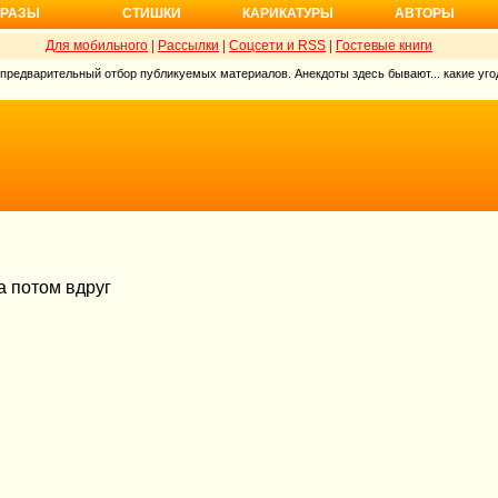
РАЗЫ
СТИШКИ
КАРИКАТУРЫ
АВТОРЫ
Для мобильного
|
Рассылки
|
Соцсети и RSS
|
Гостевые книги
 предварительный отбор публикуемых материалов. Анекдоты здесь бывают... какие угод
а потом вдруг