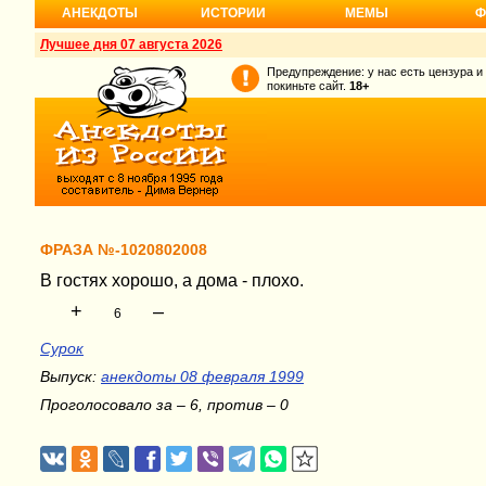
АНЕКДОТЫ
ИСТОРИИ
МЕМЫ
Ф
Лучшее дня 07 августа 2026
Предупреждение: у нас есть цензура и
покиньте сайт.
18+
ФРАЗА №-1020802008
В гостях хорошо, а дома - плохо.
+
–
6
Сурок
Выпуск:
анекдоты 08 февраля 1999
Проголосовало за – 6, против – 0