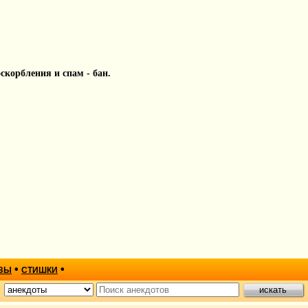
 оскорбления и спам - бан.
•
•
ЗЫ
СТИШКИ