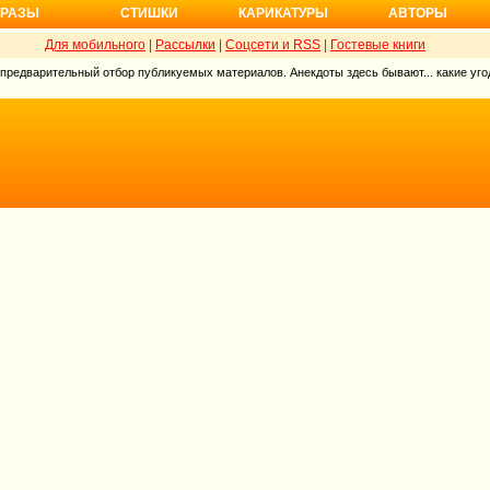
РАЗЫ
СТИШКИ
КАРИКАТУРЫ
АВТОРЫ
Для мобильного
|
Рассылки
|
Соцсети и RSS
|
Гостевые книги
 предварительный отбор публикуемых материалов. Анекдоты здесь бывают... какие угод