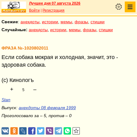
Лучшее дня 07 августа 2026
Войти
|
Регистрация
Свежие
:
анекдоты
,
истории
,
мемы
,
фразы
,
стишки
Случайные:
анекдоты
,
истории
,
мемы
,
фразы
,
стишки
ФРАЗА №-1020802011
Если собака мокрая и холодная, значит, это -
здоровая собака.
(c) Кинологъ
+
–
5
Stan
Выпуск:
анекдоты 08 февраля 1999
Проголосовало за – 5, против – 0