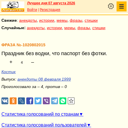
Лучшее дня 07 августа 2026
Войти
|
Регистрация
Свежие
:
анекдоты
,
истории
,
мемы
,
фразы
,
стишки
Случайные:
анекдоты
,
истории
,
мемы
,
фразы
,
стишки
ФРАЗА №-1020802015
Праздник без водки, что паспорт без фотки.
+
–
4
Костик
Выпуск:
анекдоты 08 февраля 1999
Проголосовало за – 4, против – 0
Статистика голосований по странам
Статистика голосований пользователей