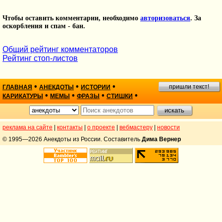
Чтобы оставить комментарии, необходимо
авторизоваться
. За
оскорбления и спам - бан.
Общий рейтинг комментаторов
Рейтинг стоп-листов
•
•
•
пришли текст!
ГЛАВНАЯ
АНЕКДОТЫ
ИСТОРИИ
•
•
•
•
КАРИКАТУРЫ
МЕМЫ
ФРАЗЫ
СТИШКИ
реклама на сайте
|
контакты
|
о проекте
|
вебмастеру
|
новости
© 1995—2026 Анекдоты из России. Составитель
Дима Вернер