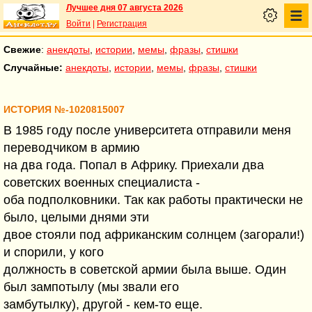
Лучшее дня 07 августа 2026
Войти
|
Регистрация
Свежие
:
анекдоты
,
истории
,
мемы
,
фразы
,
стишки
Случайные:
анекдоты
,
истории
,
мемы
,
фразы
,
стишки
ИСТОРИЯ №-1020815007
В 1985 году после университета отправили меня
переводчиком в армию
на два года. Попал в Африку. Приехали два
советских военных специалиста -
оба подполковники. Так как работы практически не
было, целыми днями эти
двое стояли под африканским солнцем (загорали!)
и спорили, у кого
должность в советской армии была выше. Один
был зампотылу (мы звали его
замбутылку), другой - кем-то еще.