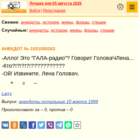
Лучшее дня 05 августа 2026
Войти
|
Регистрация
Свежие
:
анекдоты
,
истории
,
мемы
,
фразы
,
стишки
Случайные:
анекдоты
,
истории
,
мемы
,
фразы
,
стишки
АНЕКДОТ №-1031000263
-Алло! Это "ГАЛА-радио"? Говорит ГоловаЧЛена...
-Кто?!?!?!?!???????????
-Ой! Извините. Лена Головач.
+
–
0
Larry
Выпуск:
анекдоты остальные 10 марта 1999
Проголосовало за – 0, против – 0