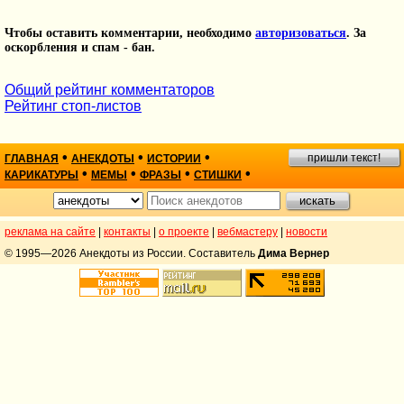
Чтобы оставить комментарии, необходимо
авторизоваться
. За
оскорбления и спам - бан.
Общий рейтинг комментаторов
Рейтинг стоп-листов
•
•
•
пришли текст!
ГЛАВНАЯ
АНЕКДОТЫ
ИСТОРИИ
•
•
•
•
КАРИКАТУРЫ
МЕМЫ
ФРАЗЫ
СТИШКИ
реклама на сайте
|
контакты
|
о проекте
|
вебмастеру
|
новости
© 1995—2026 Анекдоты из России. Составитель
Дима Вернер