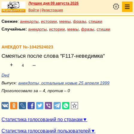
Лучшее дня 09 августа 2026
Войти
|
Регистрация
Свежие
:
анекдоты
,
истории
,
мемы
,
фразы
,
стишки
Случайные:
анекдоты
,
истории
,
мемы
,
фразы
,
стишки
АНЕКДОТ №-1042524023
Смеяться после слова "F117-неведимка"
+
–
4
Ded
Выпуск:
анекдоты, остальные новые 25 апреля 1999
Проголосовало за – 4, против – 0
Статистика голосований по странам
Статистика голосований пользователей