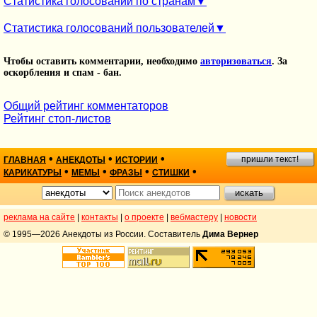
Статистика голосований по странам
Статистика голосований пользователей
Чтобы оставить комментарии, необходимо
авторизоваться
. За
оскорбления и спам - бан.
Общий рейтинг комментаторов
Рейтинг стоп-листов
•
•
•
пришли текст!
ГЛАВНАЯ
АНЕКДОТЫ
ИСТОРИИ
•
•
•
•
КАРИКАТУРЫ
МЕМЫ
ФРАЗЫ
СТИШКИ
реклама на сайте
|
контакты
|
о проекте
|
вебмастеру
|
новости
© 1995—2026 Анекдоты из России. Составитель
Дима Вернер