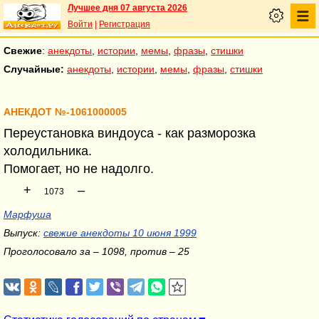
Лучшее дня 07 августа 2026
Войти
|
Регистрация
Свежие
:
анекдоты
,
истории
,
мемы
,
фразы
,
стишки
Случайные:
анекдоты
,
истории
,
мемы
,
фразы
,
стишки
АНЕКДОТ №-1061000005
Переустановка виндоуса - как разморозка
холодильника.
Помогает, но не надолго.
+
–
1073
Марфуша
Выпуск:
свежие анекдоты 10 июня 1999
Проголосовало за – 1098, против – 25