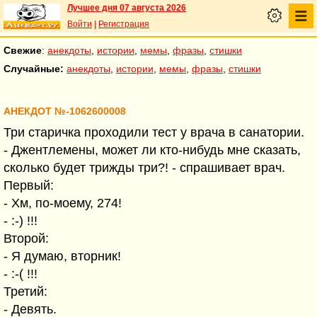
Лучшее дня 07 августа 2026
Войти
|
Регистрация
Свежие
:
анекдоты
,
истории
,
мемы
,
фразы
,
стишки
Случайные:
анекдоты
,
истории
,
мемы
,
фразы
,
стишки
АНЕКДОТ №-1062600008
Три старичка проходили тест у врача в санатории.
- Джентлемены, может ли кто-нибудь мне сказать,
сколько будет трижды три?! - спрашивает врач.
Первый:
- Хм, по-моему, 274!
- :-) !!!
Второй:
- Я думаю, вторник!
- :-( !!!
Третий:
- Девять.