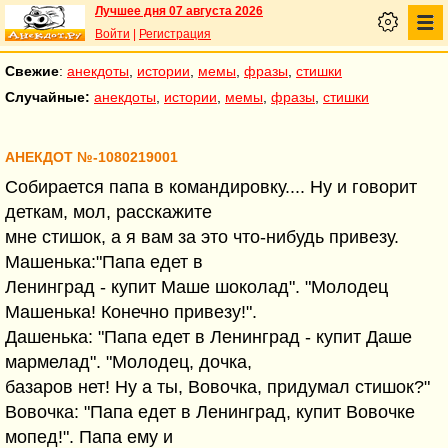
Лучшее дня 07 августа 2026
Войти
|
Регистрация
Свежие
:
анекдоты
,
истории
,
мемы
,
фразы
,
стишки
Случайные:
анекдоты
,
истории
,
мемы
,
фразы
,
стишки
АНЕКДОТ №-1080219001
Собирается папа в командировку.... Ну и говорит
деткам, мол, расскажите
мне стишок, а я вам за это что-нибудь привезу.
Машенька:"Папа едет в
Ленинград - купит Маше шоколад". "Молодец
Машенька! Конечно привезу!".
Дашенька: "Папа едет в Ленинград - купит Даше
мармелад". "Молодец, дочка,
базаров нет! Ну а ты, Вовочка, придумал стишок?"
Вовочка: "Папа едет в Ленинград, купит Вовочке
мопед!". Папа ему и