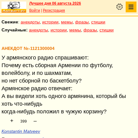
Лучшее дня 06 августа 2026
Войти
|
Регистрация
Свежие
:
анекдоты
,
истории
,
мемы
,
фразы
,
стишки
Случайные:
анекдоты
,
истории
,
мемы
,
фразы
,
стишки
АНЕКДОТ №-1121300004
У армянского радио спрашивают:
Почему есть сборная Армении по футболу,
волейболу, и по шахматам,
но нет сборной по баскетболу?
Армянское радио отвечает:
А вы видели хоть одного армянина, который бы
хоть что-нибудь
когда-нибудь положил в чужую корзину?
+
–
399
Konstantin Matveev